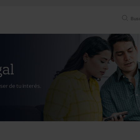
Bus
gal
er de tu interés.