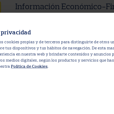
Información Económico-Fi
 privacidad
Informes de Auditoría de Cuentas A
s cookies propias y de terceros para distinguirte de otros u
e tus dispositivos y tus hábitos de navegación. De esta m
2025 I Ver Informe I Individual
eriencia en nuestra web y brindarte contenidos y anuncios p
ros medios digitales, según los productos y servicios que has
2024 | Ver Informe | Individual
uestra
.
Política de Cookies
2023 | Ver Informe | Individual
2022 | Ver Informe | Individual
2021 | Ver Informe | Individual
2020 | Ver Informe | Individual