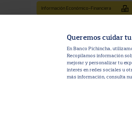
Información Económico-Financiera
Gobierno Corporativo y Política de
Remuneraciones
Queremos cuidar tu
En Banco Pichincha, utilizamo
Información cláusula suelo
Recopilamos información sobr
mejorar y personalizar tu exp
Información tipos de cambio
interés en redes sociales u ot
más información, consulta n
SEPA