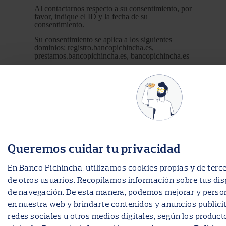
Al contactarnos respecto a su consentimiento, por
favor, indique el ID y la fecha de su
consentimiento.
Su consentimiento se aplica a los siguientes
dominios: registro.bancopichincha.es,
prestamos.bancopichincha.es, bancopichincha.es
Tu estado actual: Denegar.
Cambiar tu consentimiento
Declaración de cookies actualizada por última
vez el 15/07/2026 por
Cookiebot
:
Queremos cuidar tu privacidad
Necesario (26)
En Banco Pichincha, utilizamos cookies propias y de terce
Las cookies necesarias ayudan a hacer una
de otros usuarios. Recopilamos información sobre tus dis
página web utilizable activando funciones
de navegación. De esta manera, podemos mejorar y person
básicas como la navegación en la página y el
en nuestra web y brindarte contenidos y anuncios publicit
acceso a áreas seguras de la página web. La
redes sociales u otros medios digitales, según los product
página web no puede funcionar