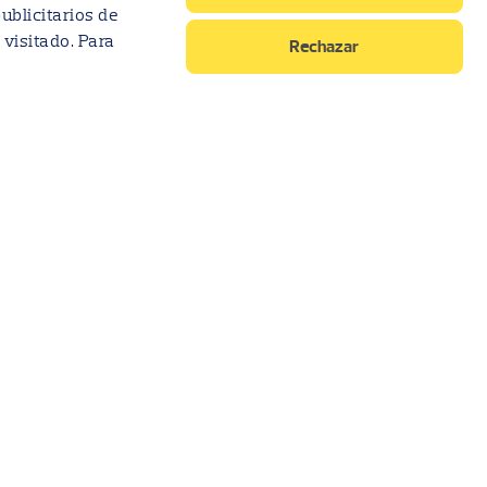
ublicitarios de
 visitado. Para
Rechazar
stro equipo
ra página de nuestra historia en 1906. En
n 2007 y, en la actualidad, Grupo Pichincha
o países más: Colombia, Perú, Panamá y Estados
 en los que estamos presentes, defendemos la
to porque la tecnología, por sí misma, no es
nclusión financiera. Nuestro liderazgo se afianza
a ética empresarial, dos principios que
de nuestros clientes y a aportar al desarrollo de