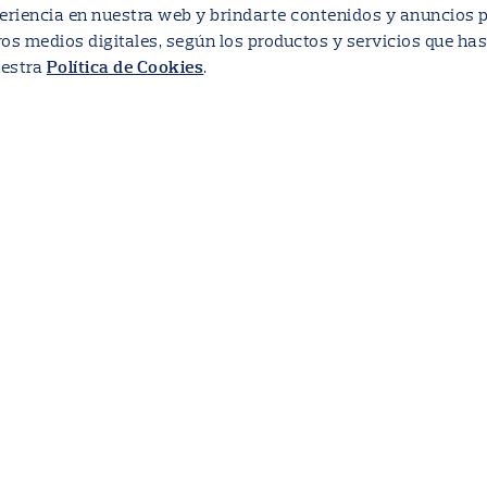
eriencia en nuestra web y brindarte contenidos y anuncios p
ros medios digitales, según los productos y servicios que has
uestra
.
Política de Cookies
Súmate a nue
Empezamos a escribir la prime
Ecuador. Llegamos a España e
cuenta con filiales en cuatr
Unidos.
En cada uno de los mercados
idea de una banca con propósi
suficiente para favorecer la i
más en el nuevo humanismo y l
contribuyen a mejorar la vida 