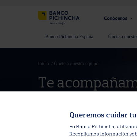
Conócenos
Banco Pichincha España
Únete a nuestr
Inicio
Únete a nuestro equipo
Te acompañamo
crecimiento pr
Queremos cuidar tu
Buscamos profesionales amantes de la in
comprometidos con el servicio al cliente 
En Banco Pichincha, utilizamo
asumir nuevos desafíos.
Recopilamos información sobr