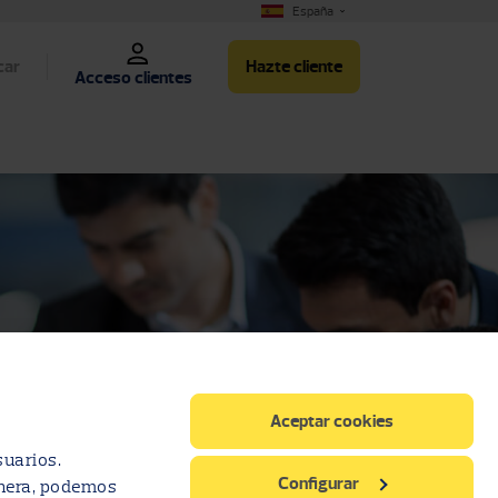
España
car
Hazte cliente
Acceso clientes
Aceptar cookies
suarios.
Configurar
anera, podemos